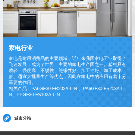
家电行业
家电是耐用消费品的主要领域，近年来我国家电工业取得了
飞速发展，成为了世界上主要的家电生产国之一。塑料具有
质轻、强度高、不锈蚀、绝缘性好、加工性好、加工成本
低、适宜大批量生产等优点，因此在家电中的应用有着十分
重要的作用。
相关产品：PA6GF30-FR202A-L-N 、PA6GF30-FS203A-L-
N、PPGF30-FS102A-L-N
城市分站